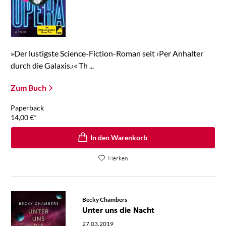
»Der lustigste Science-Fiction-Roman seit ›Per Anhalter
durch die Galaxis.‹« Th ...
Zum Buch
Paperback
14,00
€
*
In den Warenkorb
Merken
Becky Chambers
Unter uns die Nacht
27.03.2019