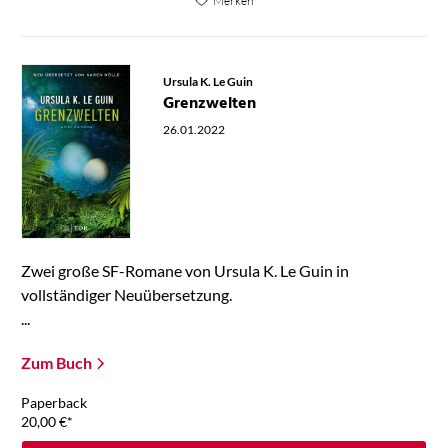
Merken
Ursula K. Le Guin
Grenzwelten
26.01.2022
Zwei große SF-Romane von Ursula K. Le Guin in
vollständiger Neuübersetzung.
...
Zum Buch
Paperback
20,00
€
*