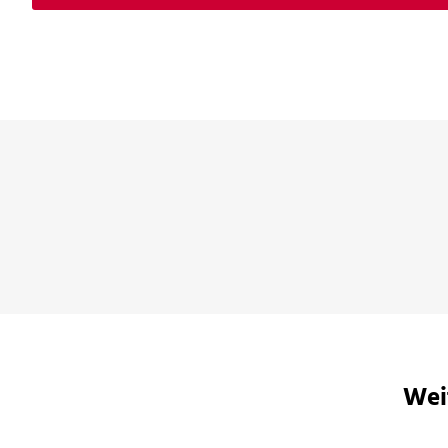
Fazit: ein Klassiker des Genres, sehr gut neu ü
muss.
Oliver Herzig,
Xing, 09. März 2017
Wei