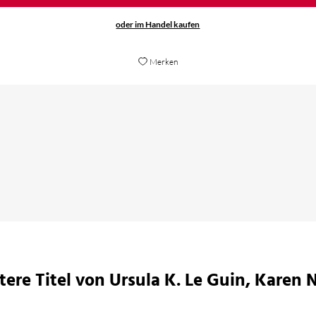
oder im Handel kaufen
Merken
bersetzt, dem man aber, um ihn mit Gewinn zu lesen, 
tere Titel von Ursula K. Le Guin, Karen N