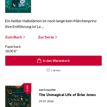
Ein heißer Halbdämon ist noch lange kein Märchenprinz
Ihre Entführung ist La ...
Zum Buch
Zur Serie
Paperback
18,00
€
*
In den Warenkorb
Merken
NEU
Lex Croucher
The Unmagical Life of Briar Jones
29.07.2026