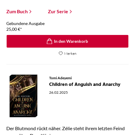
Zum Buch
Zur Serie
Gebundene Ausgabe
25,00
€
*
In den Warenkorb
Merken
Tomi Adeyemi
Children of Anguish and Anarchy
26.02.2025
Der Blutmond rückt näher. Zélie steht ihrem letzten Feind