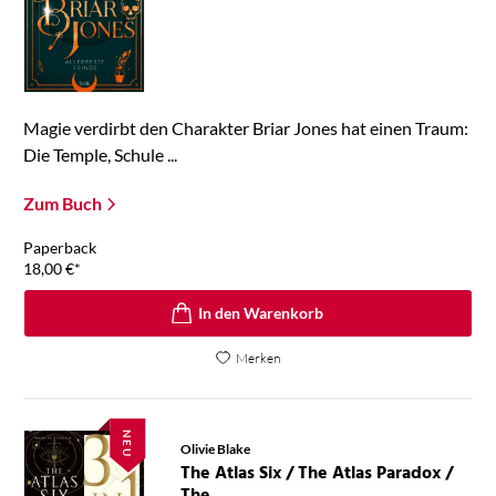
Magie verdirbt den Charakter Briar Jones hat einen Traum:
Die Temple, Schule ...
Zum Buch
Paperback
18,00
€
*
In den Warenkorb
Merken
NEU
Olivie Blake
The Atlas Six / The Atlas Paradox /