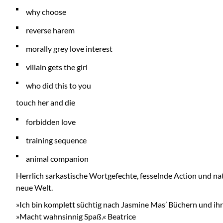
why choose
reverse harem
morally grey love interest
villain gets the girl
who did this to you
touch her and die
forbidden love
training sequence
animal companion
Herrlich sarkastische Wortgefechte, fesselnde Action und nat
neue Welt.
»Ich bin komplett süchtig nach Jasmine Mas’ Büchern und i
»Macht wahnsinnig Spaß.« Beatrice