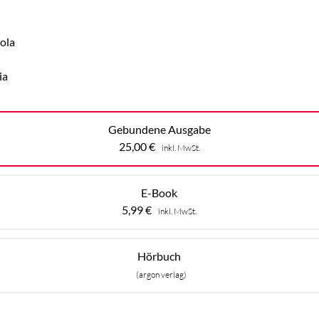
ola
ia
Gebundene Ausgabe
25,00
€
inkl. MwSt.
E-Book
5,99
€
inkl. MwSt.
Hörbuch
(argon verlag)