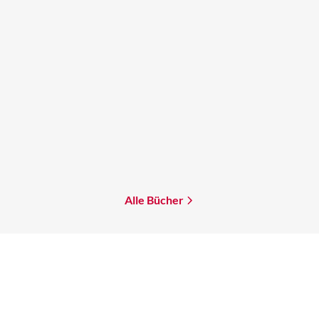
Jasmine Mas
Jasmine Mas
Bonds of Hercules
Blood of Hercules
Gebundene Ausgabe
Gebundene Ausgabe
25,00
€
*
25,00
€
*
Merken
Merken
Alle Bücher