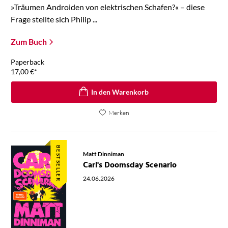
»Träumen Androiden von elektrischen Schafen?« – diese
Frage stellte sich Philip ...
Zum Buch
Paperback
17,00
€
*
In den Warenkorb
Merken
BESTSELLER
Matt Dinniman
Carl's Doomsday Scenario
24.06.2026