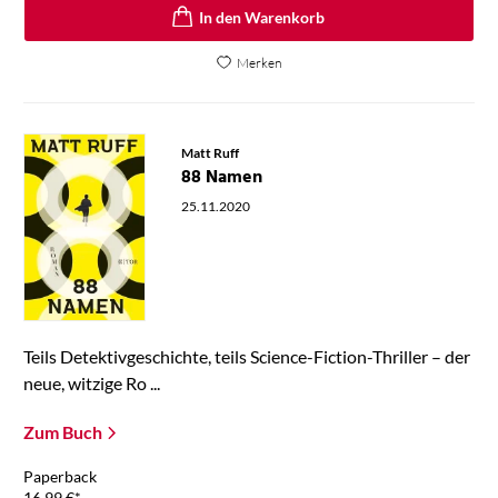
In den Warenkorb
Merken
Matt Ruff
88 Namen
25.11.2020
Teils Detektivgeschichte, teils Science-Fiction-Thriller – der
neue, witzige Ro ...
Zum Buch
Paperback
16,99
€
*