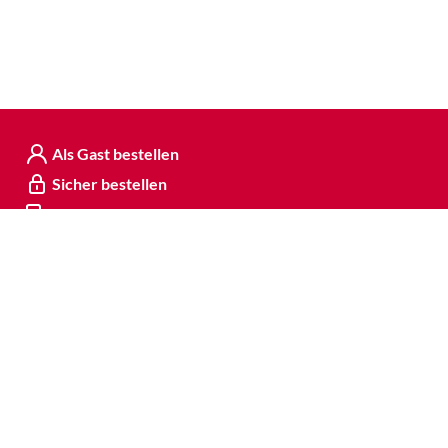
Als Gast bestellen
Sicher bestellen
Kostenloser Versand
14-tägiges Rückgaberecht
Unsere Bezahlarten