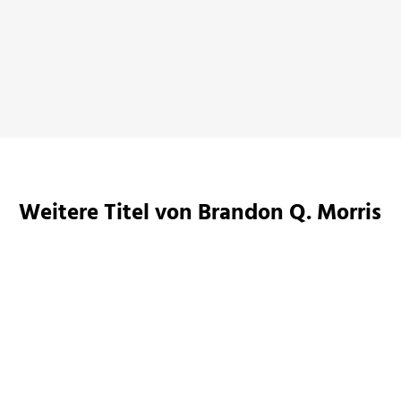
Er
Emmanuel van Stein,
Kölner Stadt-Anzeiger, 05. Februar 2021
He
Ge
Weitere Titel von Brandon Q. Morris