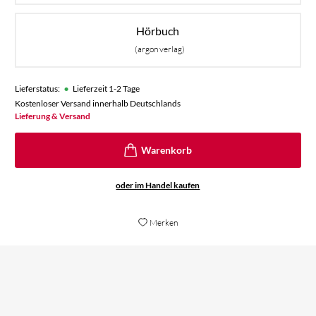
Hörbuch
(argon verlag)
•
Lieferstatus:
Lieferzeit 1-2 Tage
Kostenloser Versand innerhalb Deutschlands
Lieferung & Versand
oder im Handel kaufen
Merken
Ma
Be
ein Weltraumkrimi der Extraklasse.
Mö