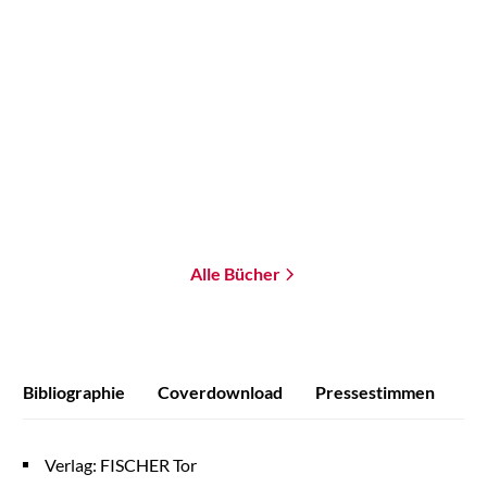
Thariot
Exodus 2727 - Die letzte
Arche
Paperback
14,99
€
*
Merken
Alle Bücher
Bibliographie
Coverdownload
Pressestimmen
Verlag: FISCHER Tor