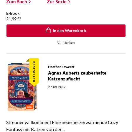
Zum Buch
Zur Serie
E-Book
21,99
€
*
In den Warenkorb
Merken
BESTSELLER
Heather Fawcett
Agnes Auberts zauberhafte
Katzenzuflucht
27.05.2026
Streuner willkommen! Eine neue herzerwärmende Cozy
Fantasy mit Katzen von der ...