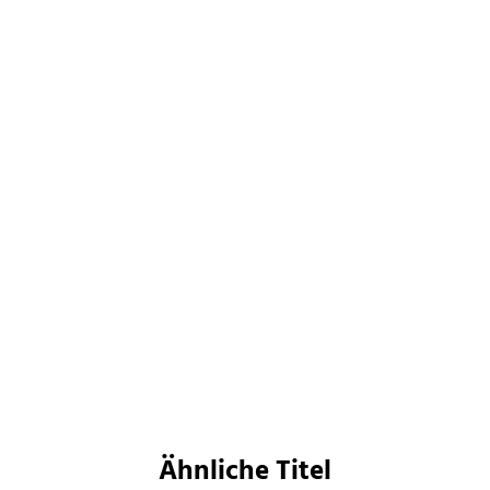
Tomi Adeyemi
Tomi Adeyemi
Children of Virtue and
Children of Blood and
Vengeance
Bone
Paperback
Paperback
18,00
€
*
18,00
€
*
Merken
Merken
Ähnliche Titel