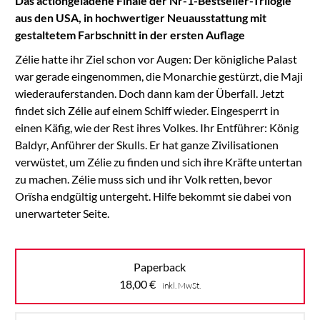
Das actiongeladene Finale der Nr-1-Bestseller-Trilogie
aus den USA, in hochwertiger Neuausstattung mit
gestaltetem Farbschnitt in der ersten Auflage
Zélie hatte ihr Ziel schon vor Augen: Der königliche Palast
war gerade eingenommen, die Monarchie gestürzt, die Maji
wiederauferstanden. Doch dann kam der Überfall. Jetzt
findet sich Zélie auf einem Schiff wieder. Eingesperrt in
einen Käfig, wie der Rest ihres Volkes. Ihr Entführer: König
Baldyr, Anführer der Skulls. Er hat ganze Zivilisationen
verwüstet, um Zélie zu finden und sich ihre Kräfte untertan
zu machen. Zélie muss sich und ihr Volk retten, bevor
Orïsha endgültig untergeht. Hilfe bekommt sie dabei von
unerwarteter Seite.
Paperback
18,00
€
inkl. MwSt.