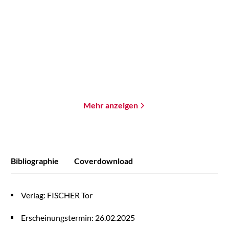
The Heartless One
Throne in the Dark
Paperback
Paperback
17,00
€
*
18,00
€
*
Merken
Merken
Mehr anzeigen
Bibliographie
Coverdownload
Verlag: FISCHER Tor
Erscheinungstermin: 26.02.2025