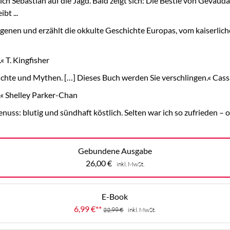
Sebastian auf die Jagd. Bald zeigt sich: Die Bestie von Gévaudan 
bt ...
igenen und erzählt die okkulte Geschichte Europas, vom kaiserlich
 T. Kingfisher
chte und Mythen. […] Dieses Buch werden Sie verschlingen.« Ca
.« Shelley Parker-Chan
nuss: blutig und sündhaft köstlich. Selten war ich so zufrieden – 
Gebundene Ausgabe
26,00
€
inkl. MwSt.
E-Book
6,99
€
**
22,99
€
inkl. MwSt.