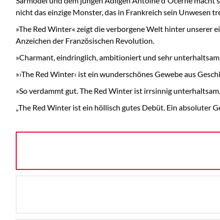
Sarmodel und dem jungen Adligen Antoine d'Ocerne macht sich 
nicht das einzige Monster, das in Frankreich sein Unwesen trei
»The Red Winter« zeigt die verborgene Welt hinter unserer e
Anzeichen der Französischen Revolution.
»Charmant, eindringlich, ambitioniert und sehr unterhaltsam.«
»›The Red Winter‹ ist ein wunderschönes Gewebe aus Geschi
»So verdammt gut. The Red Winter ist irrsinnig unterhaltsam
„The Red Winter ist ein höllisch gutes Debüt. Ein absoluter Ge