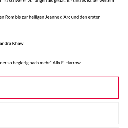
ist schwerer zu fangen als gedacht - und es ist bei weitem
en Rom bis zur heiligen Jeanne d'Arc und den ersten
ssandra Khaw
oder so begierig nach mehr.“ Alix E. Harrow