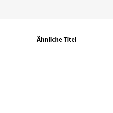
Phantastik Bestenliste, 04. April 2026
Ähnliche Titel
BESTSELLER