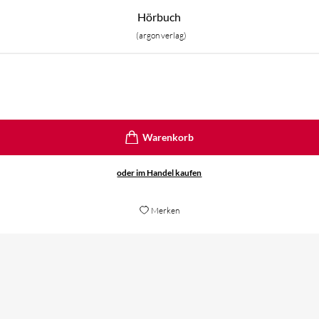
Hörbuch
(argon verlag)
oder im Handel kaufen
Merken
Ein absolutes Lese-Fest!