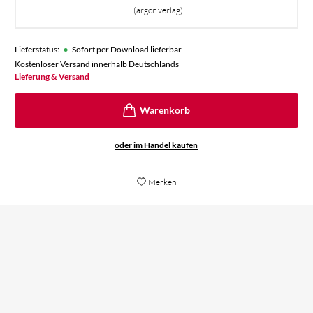
(argon verlag)
•
Lieferstatus:
Sofort per Download lieferbar
Kostenloser Versand innerhalb Deutschlands
Lieferung & Versand
oder im Handel kaufen
Merken
[S
Ein absolutes Lese-Fest!
du
al