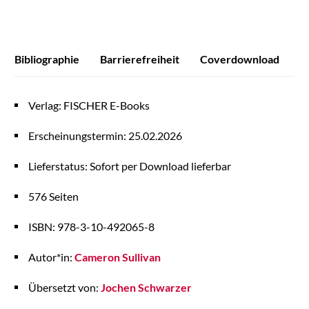
Bibliographie
Barrierefreiheit
Coverdownload
P
Verlag: FISCHER E-Books
Erscheinungstermin: 25.02.2026
Lieferstatus: Sofort per Download lieferbar
576 Seiten
ISBN: 978-3-10-492065-8
Autor*in:
Cameron Sullivan
Übersetzt von:
Jochen Schwarzer