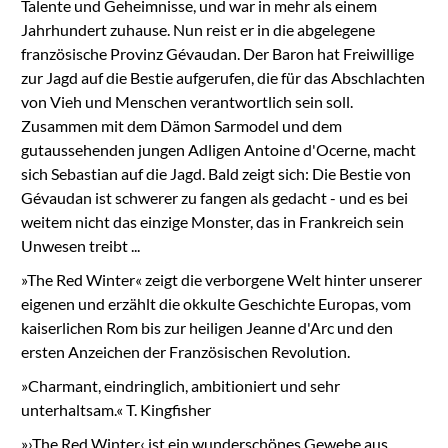
Talente und Geheimnisse, und war in mehr als einem
Jahrhundert zuhause. Nun reist er in die abgelegene
französische Provinz Gévaudan. Der Baron hat Freiwillige
zur Jagd auf die Bestie aufgerufen, die für das Abschlachten
von Vieh und Menschen verantwortlich sein soll.
Zusammen mit dem Dämon Sarmodel und dem
gutaussehenden jungen Adligen Antoine d'Ocerne, macht
sich Sebastian auf die Jagd. Bald zeigt sich: Die Bestie von
Gévaudan ist schwerer zu fangen als gedacht - und es bei
weitem nicht das einzige Monster, das in Frankreich sein
Unwesen treibt ...
»The Red Winter« zeigt die verborgene Welt hinter unserer
eigenen und erzählt die okkulte Geschichte Europas, vom
kaiserlichen Rom bis zur heiligen Jeanne d'Arc und den
ersten Anzeichen der Französischen Revolution.
»Charmant, eindringlich, ambitioniert und sehr
unterhaltsam.« T. Kingfisher
»›The Red Winter‹ ist ein wunderschönes Gewebe aus