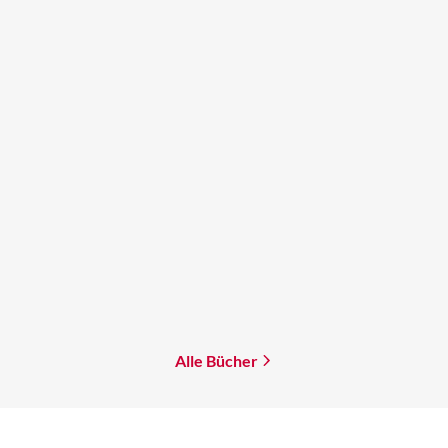
Emma Hamm
Emma Hamm
The Deathless One
The Heartless One
Paperback
Paperback
17,00
€
*
17,00
€
*
Merken
Merken
Alle Bücher