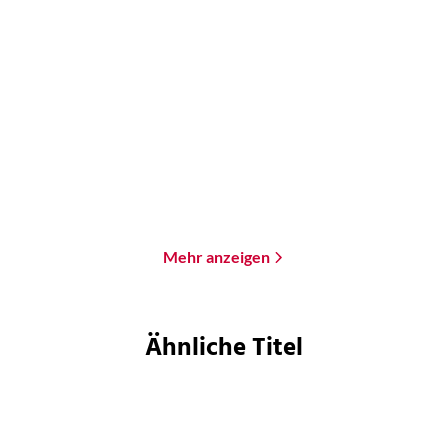
Brandon Q. Morris
Brandon Q. Morris
Tachyon 3
Tachyon
Paperback
Paperback
18,00
€
*
19,00
€
*
Merken
Merken
Mehr anzeigen
Ähnliche Titel