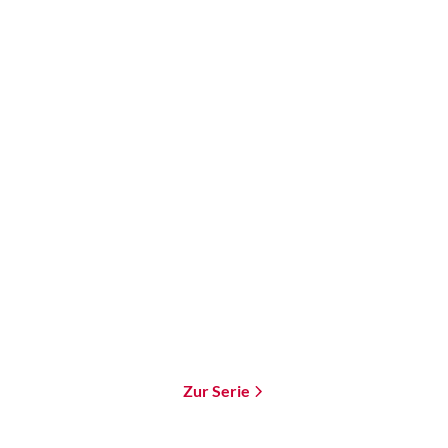
Brandon Q. Morris
Brandon Q. Morris
Tachyon
Tachyon 3
Paperback
Paperback
18,00
€
*
18,00
€
*
Merken
Merken
Zur Serie