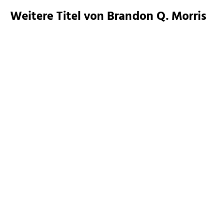
Weitere Titel von Brandon Q. Morris
Brandon Q. Morris
Brandon Q. Morris
Tachyon - Die Waffe / Das
Mars-Genesis