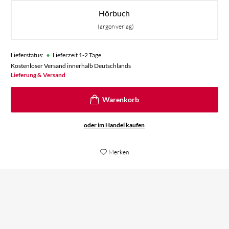
Hörbuch
(argon verlag)
•
Lieferstatus:
Lieferzeit 1-2 Tage
Kostenloser Versand innerhalb Deutschlands
Lieferung & Versand
oder im Handel kaufen
Merken
ha
Eine apokalyptische, erschreckende
ge
Zukunftsvision.
Er