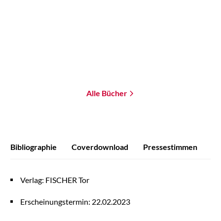
Paperback
Paperback
18,00
€
*
20,00
€
*
Merken
Merken
Alle Bücher
Bibliographie
Coverdownload
Pressestimmen
Verlag: FISCHER Tor
Erscheinungstermin: 22.02.2023