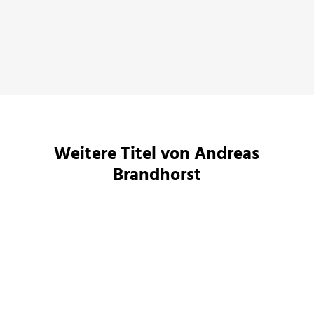
vo
Börsenblatt, 16. Februar 2023
Pa
Weitere Titel von Andreas
Brandhorst