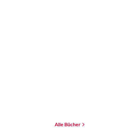
Andreas Brandhorst
Andreas Brandhorst
Splitter der Zeit
Ruf der Unendlichkeit
Paperback
Paperback
18,00
€
*
18,00
€
*
Merken
Merken
Alle Bücher