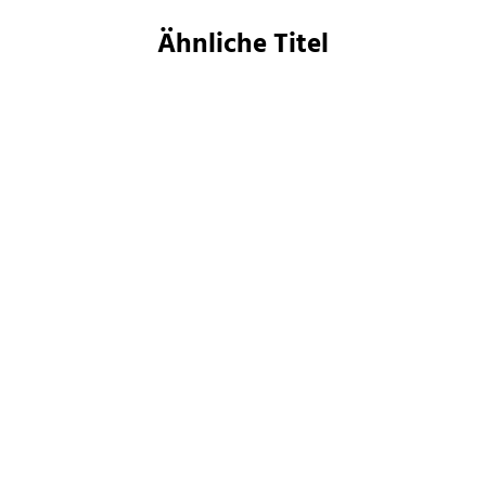
Ähnliche Titel
Aiki Mira
Phillip P. Peterson
Denial of Service
Nano