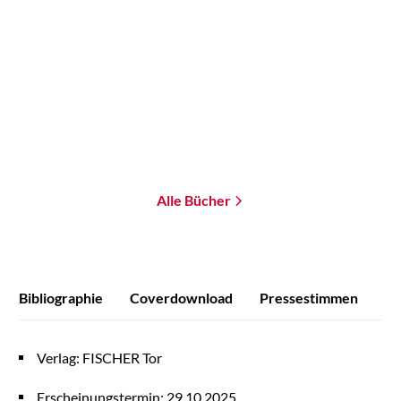
Oxygen
Nano
Paperback
Paperback
18,00
€
*
20,00
€
*
Merken
Merken
Alle Bücher
Bibliographie
Coverdownload
Pressestimmen
Verlag: FISCHER Tor
Erscheinungstermin: 29.10.2025