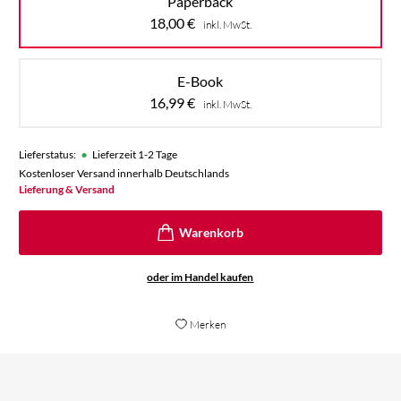
Paperback
18,00
€
inkl. MwSt.
E-Book
16,99
€
inkl. MwSt.
•
Lieferstatus:
Lieferzeit 1-2 Tage
Kostenloser Versand innerhalb Deutschlands
Lieferung & Versand
oder im Handel kaufen
Merken
[...] Weltschöpfung par excellence. [...] [D]ie
Di