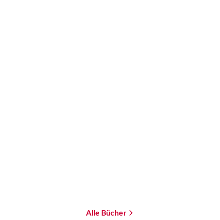
Aiki Mira
Proxi. Eine Endzeit-
Utopie
Paperback
18,00
€
*
Merken
Alle Bücher