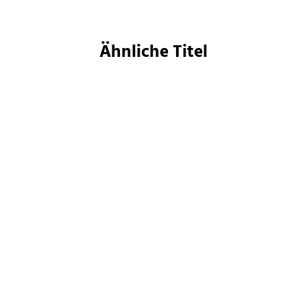
Ähnliche Titel
Andreas Brandhorst
Phillip P. Peterson