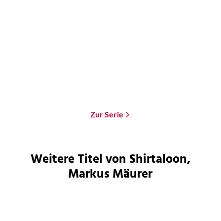
Shirtaloon
He Who Fights With
Monsters 3
Paperback
20,00
€
*
Vorbestellen
Merken
Zur Serie
Weitere Titel von Shirtaloon,
Markus Mäurer
ZUKÜNFTIG