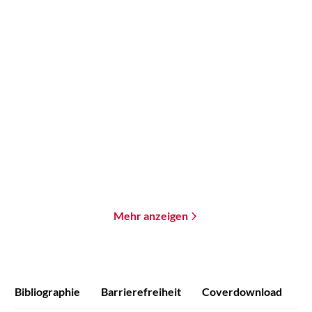
Lev Grossman
Bernhard Hennen
Mira Valentin
...
The Bright Sword
Minen der Macht
Gebundene Ausgabe
Paperback
32,00
€
*
18,00
€
*
Merken
Merken
Mehr anzeigen
Bibliographie
Barrierefreiheit
Coverdownload