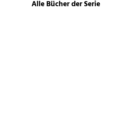
Alle Bücher der Serie
Shirtaloon
Shirtaloon
He Who Fights With
He Who Fights With
Monsters 1
Monsters 2