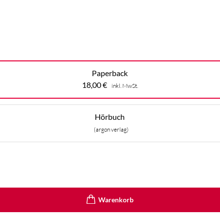
Paperback
18,00
€
inkl. MwSt.
Hörbuch
(argon verlag)