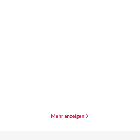
Bernhard Hennen
Mira Valentin
...
Bernhard Hennen
Mira Valentin
...
Minen der Macht
Minen der Macht
Paperback
Paperback
18,00
€
*
18,00
€
*
Merken
Merken
Mehr anzeigen