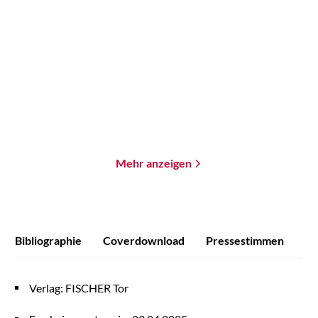
Mikkel Robrahn
Bernhard Hennen
Mira Valentin
...
Eternity Online 2
Minen der Macht
Paperback
Paperback
18,00
€
*
18,00
€
*
Merken
Merken
Mehr anzeigen
Bibliographie
Coverdownload
Pressestimmen
Verlag: FISCHER Tor