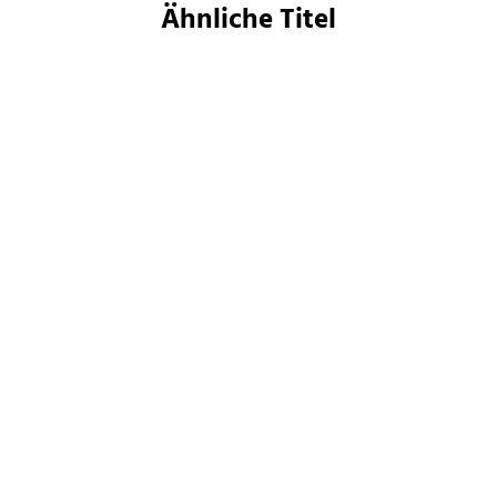
Ähnliche Titel
Mikkel Robrahn
Paolo Bacigalupi
Eternity Online 3
Navola