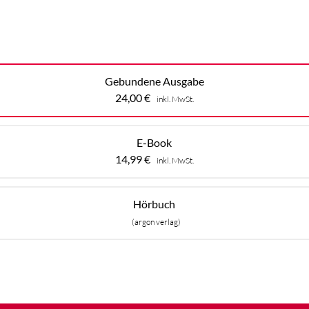
Gebundene Ausgabe
24,00
€
inkl. MwSt.
E-Book
14,99
€
inkl. MwSt.
Hörbuch
(argon verlag)