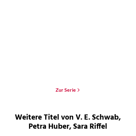
V. E. Schwab
Victorious - Der Schmerz
ist dein
Paperback
18,00
€
*
Merken
Zur Serie
Weitere Titel von V. E. Schwab,
Petra Huber, Sara Riffel