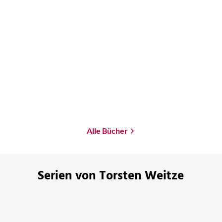
Bernhard Hennen
Mira Valentin
...
Bernhard Hennen
Mira Valentin
...
Minen der Macht
Minen der Macht
Paperback
Paperback
18,00
€
*
18,00
€
*
Merken
Merken
Alle Bücher
Serien von Torsten Weitze