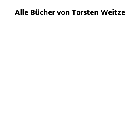
Alle Bücher von Torsten Weitze
Bernhard Hennen
Mira Valentin
...
Bernhard Hennen
Mira Valentin
...
Minen der Macht
Minen der Macht