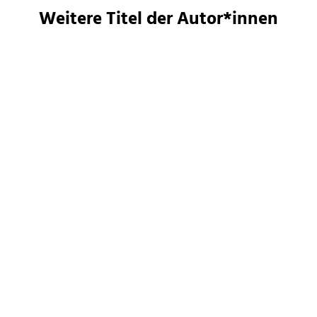
Weitere Titel der Autor*innen
Ursula K. Le Guin
Ursula K. Le Guin
Der Tag vor der
Die linke Hand der