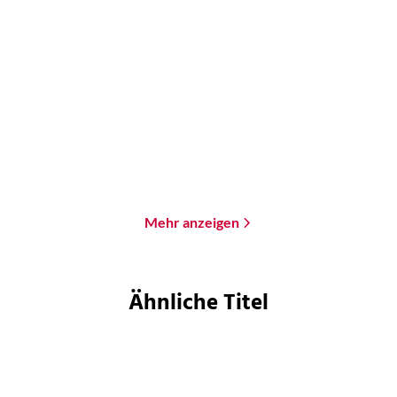
Ursula K. Le Guin
Ursula K. Le Guin
Grenzwelten
Erdsee
Paperback
Paperback
20,00
€
*
22,00
€
*
Merken
Merken
Mehr anzeigen
Ähnliche Titel