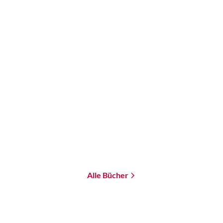
Ursula K. Le Guin
Freie Geister
Paperback
21,00
€
*
Merken
Alle Bücher