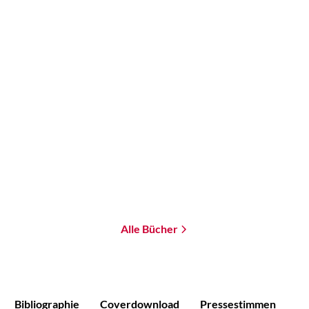
Wesley Chu
Wesley Chu
Die Tode des Tao
Die Leben des Tao
Taschenbuch
Taschenbuch
9,99
€
*
9,99
€
*
Im Handel kaufen
Im Handel kaufen
Merken
Merken
Alle Bücher
Bibliographie
Coverdownload
Pressestimmen