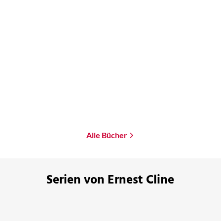
Ernest Cline
Armada
Taschenbuch
15,00
€
*
Merken
Alle Bücher
Serien von Ernest Cline