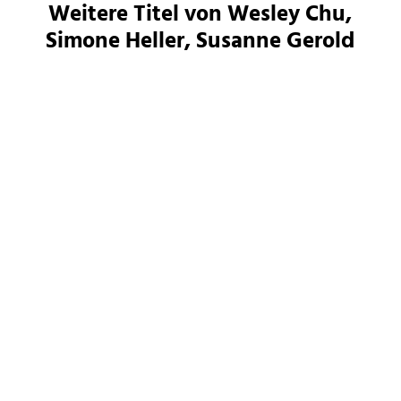
Weitere Titel von Wesley Chu,
Simone Heller, Susanne Gerold
Wesley Chu
Wesley Chu
Tao. Die komplette
Die Wiedergeburten des