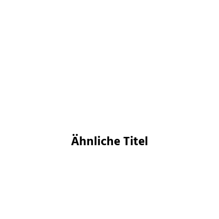
Wesley Chu
Die Leben des Tao
Taschenbuch
9,99
€
*
Im Handel kaufen
Merken
Ähnliche Titel