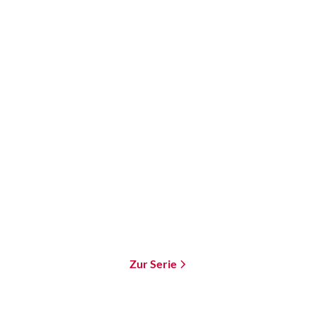
Wesley Chu
Die Wiedergeburten des
Tao
E-Book
8,99
€
*
Merken
Zur Serie