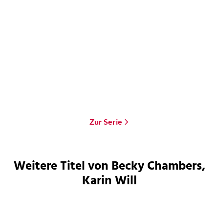
Becky Chambers
Becky Chambers
Unter uns die Nacht
Die Galaxie und das Licht
darin
Taschenbuch
Taschenbuch
14,00
€
*
13,00
€
*
Merken
Merken
Zur Serie
Weitere Titel von Becky Chambers,
Karin Will