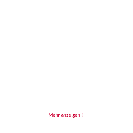
Brandon Q. Morris
Andreas Brandhorst
Tachyon
Splitter der Zeit
Paperback
Paperback
18,00
€
*
18,00
€
*
Merken
Merken
Mehr anzeigen