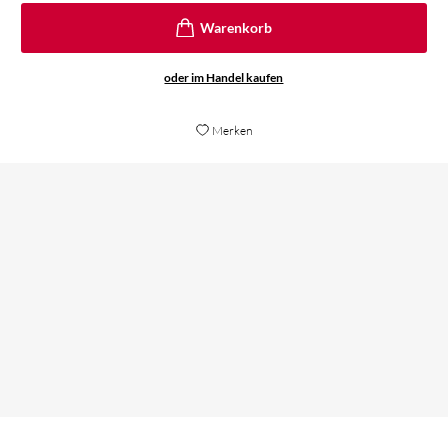
oder im Handel kaufen
Merken
Ein optimistischer, philosophischer, kluger,
unbedingt notwendiger Science-Fiction-Roman.
Elisabeth Dietz,
Bücher Magazin, 17. Januar 2018