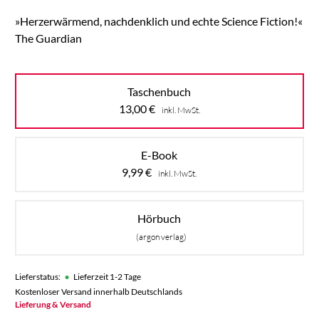
»Herzerwärmend, nachdenklich und echte Science Fiction!«
The Guardian
Taschenbuch
13,00
€
inkl. MwSt.
E-Book
9,99
€
inkl. MwSt.
Hörbuch
(argon verlag)
•
Lieferstatus:
Lieferzeit 1-2 Tage
Kostenloser Versand innerhalb Deutschlands
Lieferung & Versand