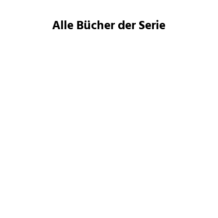
Alle Bücher der Serie
Becky Chambers
Becky Chambers
Der lange Weg zu einem
Zwischen zwei Sternen