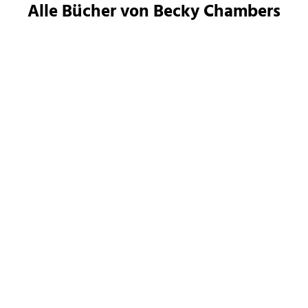
Alle Bücher von Becky Chambers
Becky Chambers
Becky Chambers
Die Galaxie und das Licht
Unter uns die Nacht
darin