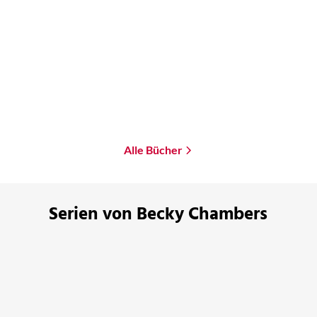
Zwischen zwei Sternen
Der lange Weg zu einem
kleinen zorn ...
Taschenbuch
Taschenbuch
13,00
€
*
14,00
€
*
Merken
Merken
Alle Bücher
Serien von Becky Chambers