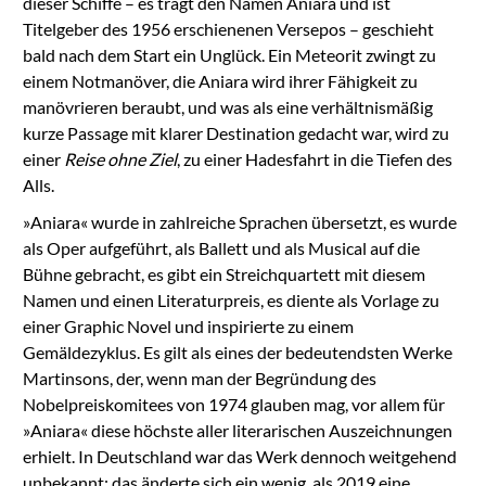
dieser Schiffe – es trägt den Namen Aniara und ist
Titelgeber des 1956 erschienenen Versepos – geschieht
bald nach dem Start ein Unglück. Ein Meteorit zwingt zu
einem Notmanöver, die Aniara wird ihrer Fähigkeit zu
manövrieren beraubt, und was als eine verhältnismäßig
kurze Passage mit klarer Destination gedacht war, wird zu
einer
Reise ohne Ziel
, zu einer Hadesfahrt in die Tiefen des
Alls.
»Aniara« wurde in zahlreiche Sprachen übersetzt, es wurde
als Oper aufgeführt, als Ballett und als Musical auf die
Bühne gebracht, es gibt ein Streichquartett mit diesem
Namen und einen Literaturpreis, es diente als Vorlage zu
einer Graphic Novel und inspirierte zu einem
Gemäldezyklus. Es gilt als eines der bedeutendsten Werke
Martinsons, der, wenn man der Begründung des
Nobelpreiskomitees von 1974 glauben mag, vor allem für
»Aniara« diese höchste aller literarischen Auszeichnungen
erhielt. In Deutschland war das Werk dennoch weitgehend
unbekannt; das änderte sich ein wenig, als 2019 eine