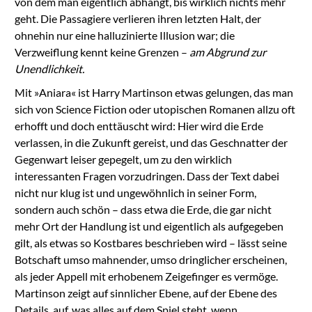
von dem man eigentlich abhängt, bis wirklich nichts mehr
geht. Die Passagiere verlieren ihren letzten Halt, der
ohnehin nur eine halluzinierte Illusion war; die
Verzweiflung kennt keine Grenzen –
am Abgrund zur
Unendlichkeit.
Mit »Aniara« ist Harry Martinson etwas gelungen, das man
sich von Science Fiction oder utopischen Romanen allzu oft
erhofft und doch enttäuscht wird: Hier wird die Erde
verlassen, in die Zukunft gereist, und das Geschnatter der
Gegenwart leiser gepegelt, um zu den wirklich
interessanten Fragen vorzudringen. Dass der Text dabei
nicht nur klug ist und ungewöhnlich in seiner Form,
sondern auch schön – dass etwa die Erde, die gar nicht
mehr Ort der Handlung ist und eigentlich als aufgegeben
gilt, als etwas so Kostbares beschrieben wird – lässt seine
Botschaft umso mahnender, umso dringlicher erscheinen,
als jeder Appell mit erhobenem Zeigefinger es vermöge.
Martinson zeigt auf sinnlicher Ebene, auf der Ebene des
Details, auf, was alles auf dem Spiel steht, wenn