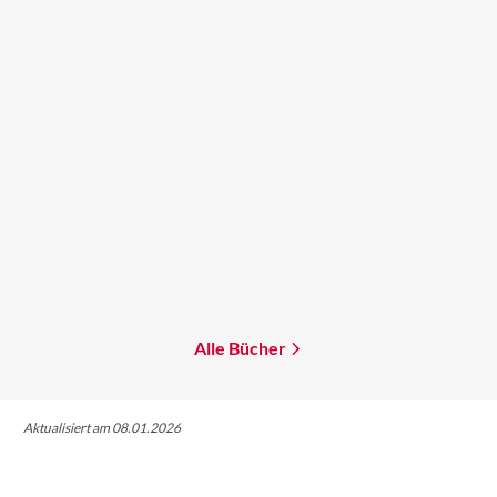
Aiki Mira
Ursula K. Le Guin
Denial of Service
Der Tag vor der
Revolution
Mehr erfahren
Mehr erfahren
Alle Bücher
Aktualisiert am 08.01.2026