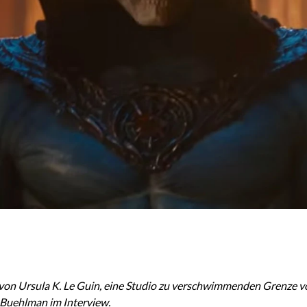
on Ursula K. Le Guin, eine Studio zu verschwimmenden Grenze von
Buehlman im Interview.