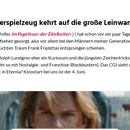
derspielzeug kehrt auf die große Leinwa
Wolfes
Im Fegefeuer der Eitelkeiten
;) ) hat schon vor ein paar T
ufsehen gesorgt, also vor allem bei den Männern meiner Generati
euchten Traum Frank Frazettas entsprungen scheinen.
 Dolph Lundgren eher ein Kuriosum und die jüngsten Zeichentricks
 mehr so mit Nostalgie- und Franchise-Blockbustern). Das CGI sieht
in Eternia? Kinostart bei uns ist der 4. Juni.