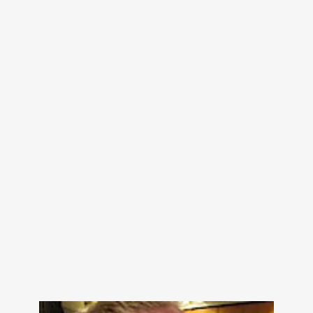
Someone You Can Build A
The Dragonfly Gambit
Nest In
bei Amazon ansehen
bei Amazon ansehen