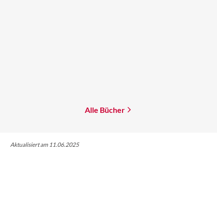
Jasmine Mas
Lev Grossman
Blood of Hercules
The Bright Sword
Mehr erfahren
Mehr erfahren
Alle Bücher
Aktualisiert am 11.06.2025