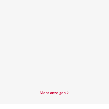
Paolo Bacigalupi
Alexandra Fuchs
Navola
Witch of Fate and Poison
Mehr erfahren
Mehr erfahren
Mehr anzeigen