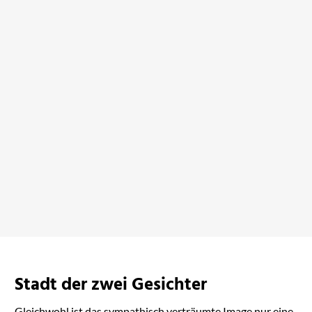
Valérie: Die
Meisterdiebin von Pari ...
bei Amazon ansehen
Stadt der zwei Gesichter
Gleichwohl ist das sympathisch verträumte Image nur eine