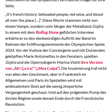
Seite.
„It’s french history: beheaded people, red wine, and blood
all over the place […]“ Diese Worte stammen nicht von
einem Vampir, sondern vom Sänger der Metalband
Gojira
.
In einem mit dem
Rolling Stone
geführten Interview
erklärte er so den denkwürdigen Auftritt der Band im
Rahmen der Eröffnungszeremonie der Olympischen Spiele
2024. Vor der Kulisse der Conciergerie und mit Dutzenden
geköpften Marie Antoinettes in den Fenstern, spielten
Gojira
und die Opernsängerin Marina Viotti
ihre Version
von „Ah! Ça ira!“ („Mea Culpa“)
. Die Inszenierung traf nicht
von allen den Geschmack, aber in Frankreich im
Allgemeinen und Paris im Speziellen wird mit
ambivalentem Stolz auf die wenig zimperliche
Vergangenheit geschaut. Und auf den prägenden Pomp des
Ancien Régime sowie dessen Ende durch die Französische
Revolution.