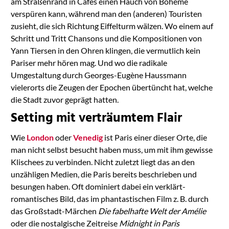
am Straßenrand in Cafés einen Hauch von Bohème
verspüren kann, während man den (anderen) Touristen
zusieht, die sich Richtung Eiffelturm wälzen. Wo einem auf
Schritt und Tritt Chansons und die Kompositionen von
Yann Tiersen in den Ohren klingen, die vermutlich kein
Pariser mehr hören mag. Und wo die radikale
Umgestaltung durch Georges-Eugène
Haussmann
vielerorts die Zeugen der Epochen übertüncht hat, welche
die Stadt zuvor geprägt hatten.
Setting mit verträumtem Flair
Wie
London
oder
Venedig
ist Paris einer dieser Orte, die
man nicht selbst besucht haben muss, um mit ihm gewisse
Klischees zu verbinden. Nicht zuletzt liegt das an den
unzähligen Medien, die Paris bereits beschrieben und
besungen haben. Oft dominiert dabei ein verklärt-
romantisches Bild, das im phantastischen Film z. B. durch
das
Großstadt-Märchen
Die fabelhafte Welt der Amélie
oder die nostalgische Zeitreise
Midnight in Paris