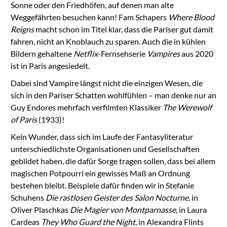
Sonne oder den Friedhöfen, auf denen man alte
Weggefährten besuchen kann! Fam Schapers
Where Blood
Reigns
macht schon im Titel klar, dass die Pariser gut damit
fahren, nicht an Knoblauch zu sparen. Auch die in kühlen
Bildern gehaltene
Netflix
-Fernsehserie
Vampires
aus 2020
ist in Paris angesiedelt.
Dabei sind Vampire längst nicht die einzigen Wesen, die
sich in den Pariser Schatten wohlfühlen – man denke nur an
Guy Endores mehrfach verfilmten Klassiker
The Werewolf
of Paris
(1933)!
Kein Wunder, dass sich im Laufe der Fantasyliteratur
unterschiedlichste Organisationen und Gesellschaften
gebildet haben, die dafür Sorge tragen sollen, dass bei allem
magischen Potpourri ein gewisses Maß an Ordnung
bestehen bleibt. Beispiele dafür finden wir in Stefanie
Schuhens
Die rastlosen Geister des Salon Nocturne
, in
Oliver Plaschkas
Die Magier von Montparnasse
, in Laura
Cardeas
They Who Guard the Night
, in Alexandra Flints