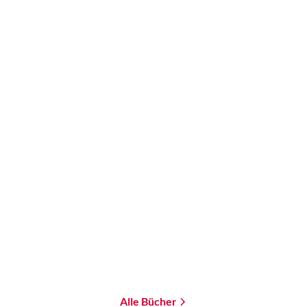
Mats Strandberg
Das Heim
Taschenbuch
15,00
€
*
Merken
Alle Bücher