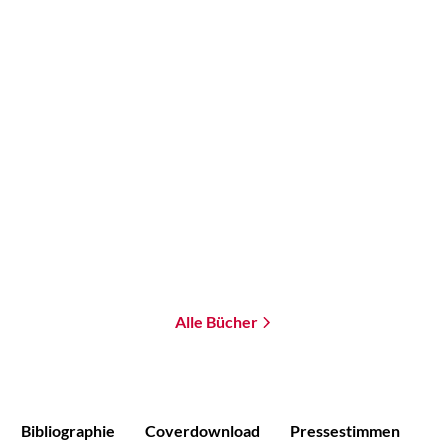
Jonathan Maberry
Dennis Ehrhardt
V-Wars. Die
Sinclair - Dead Zone
Vampirkriege
Paperback
Paperback
16,99
€
*
15,00
€
*
Im Handel kaufen
Merken
Merken
Alle Bücher
Bibliographie
Coverdownload
Pressestimmen