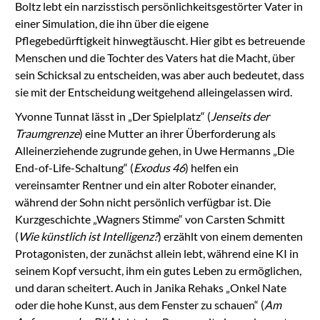
Boltz lebt ein narzisstisch persönlichkeitsgestörter Vater in
einer Simulation, die ihn über die eigene
Pflegebedürftigkeit hinwegtäuscht. Hier gibt es betreuende
Menschen und die Tochter des Vaters hat die Macht, über
sein Schicksal zu entscheiden, was aber auch bedeutet, dass
sie mit der Entscheidung weitgehend alleingelassen wird.
Yvonne Tunnat lässt in „Der Spielplatz“ (
Jenseits der
Traumgrenze
) eine Mutter an ihrer Überforderung als
Alleinerziehende zugrunde gehen, in Uwe Hermanns „Die
End-of-Life-Schaltung“ (
Exodus 46
) helfen ein
vereinsamter Rentner und ein alter Roboter einander,
während der Sohn nicht persönlich verfügbar ist. Die
Kurzgeschichte „Wagners Stimme“ von Carsten Schmitt
(
Wie künstlich ist Intelligenz?
) erzählt von einem dementen
Protagonisten, der zunächst allein lebt, während eine KI in
seinem Kopf versucht, ihm ein gutes Leben zu ermöglichen,
und daran scheitert. Auch in
Janika Rehaks
„
Onkel Nate
oder die hohe Kunst, aus dem Fenster zu schauen“ (
Am