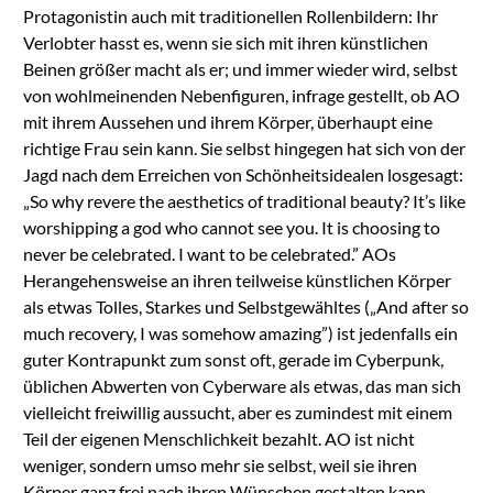
Protagonistin auch mit traditionellen Rollenbildern: Ihr
Verlobter hasst es, wenn sie sich mit ihren künstlichen
Beinen größer macht als er; und immer wieder wird, selbst
von wohlmeinenden Nebenfiguren, infrage gestellt, ob AO
mit ihrem Aussehen und ihrem Körper, überhaupt eine
richtige Frau sein kann. Sie selbst hingegen hat sich von der
Jagd nach dem Erreichen von Schönheitsidealen losgesagt:
„So why revere the aesthetics of traditional beauty?
It’s like
worshipping a god who cannot see you. It is choosing to
never be celebrated.
I want to be celebrated.” AOs
Herangehensweise an ihren teilweise künstlichen Körper
als etwas Tolles, Starkes und Selbstgewähltes („And after so
much recovery, I was somehow amazing”) ist jedenfalls ein
guter Kontrapunkt zum sonst oft, gerade im Cyberpunk,
üblichen Abwerten von Cyberware als etwas, das man sich
vielleicht freiwillig aussucht, aber es zumindest mit einem
Teil der eigenen Menschlichkeit bezahlt. AO ist nicht
weniger, sondern umso mehr sie selbst, weil sie ihren
Körper ganz frei nach ihren Wünschen gestalten kann.