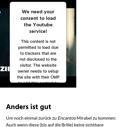
We need your
consent to load
the Youtube
service!
This content is not
permitted to load due
to trackers that are
not disclosed to the
visitor. The website
owner needs to setup
the site with their CMP
to add this content to
the list of technologies
used.
Powered by
Anders ist gut
Usercentrics Consent
Management
Um noch einmal zurück zu
Encantos
Mirabel zu kommen:
Platform
Auch wenn diese (bis auf die Brille) keine sichtbare