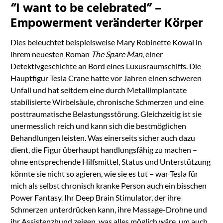
“I want to be celebrated” –
Usercentrics Consent
Management
Empowerment veränderter Körper
Platform
Dies beleuchtet beispielsweise Mary Robinette Kowal in
ihrem neuesten Roman
The Spare Man
, einer
Detektivgeschichte an Bord eines Luxusraumschiffs. Die
Hauptfigur Tesla Crane hatte vor Jahren einen schweren
Unfall und hat seitdem eine durch Metallimplantate
stabilisierte Wirbelsäule, chronische Schmerzen und eine
posttraumatische Belastungsstörung. Gleichzeitig ist sie
unermesslich reich und kann sich die bestmöglichen
Behandlungen leisten. Was einerseits sicher auch dazu
dient, die Figur überhaupt handlungsfähig zu machen –
ohne entsprechende Hilfsmittel, Status und Unterstützung
könnte sie nicht so agieren, wie sie es tut – war Tesla für
mich als selbst chronisch kranke Person auch ein bisschen
Power Fantasy. Ihr Deep Brain Stimulator, der ihre
Schmerzen unterdrücken kann, ihre Massage-Drohne und
ihr Assistenzhund zeigen, was alles möglich wäre, um auch