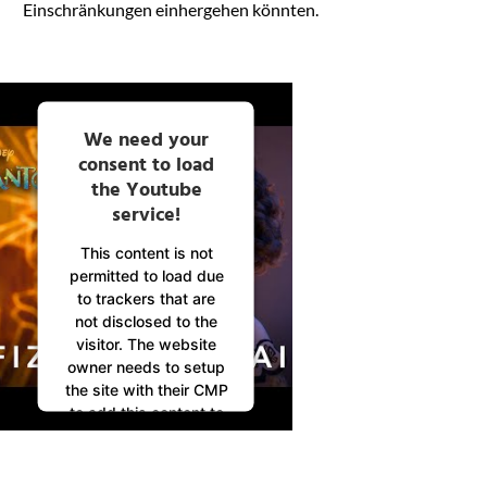
Einschränkungen einhergehen könnten.
We need your
consent to load
the Youtube
service!
This content is not
permitted to load due
to trackers that are
not disclosed to the
visitor. The website
owner needs to setup
the site with their CMP
to add this content to
the list of technologies
used.
Powered by