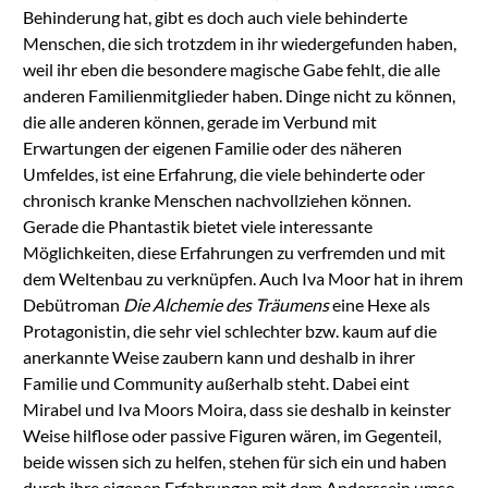
Behinderung hat, gibt es doch auch viele behinderte
Menschen, die sich trotzdem in ihr wiedergefunden haben,
weil ihr eben die besondere magische Gabe fehlt, die alle
anderen Familienmitglieder haben. Dinge nicht zu können,
die alle anderen können, gerade im Verbund mit
Erwartungen der eigenen Familie oder des näheren
Umfeldes, ist eine Erfahrung, die viele behinderte oder
chronisch kranke Menschen nachvollziehen können.
Gerade die Phantastik bietet viele interessante
Möglichkeiten, diese Erfahrungen zu verfremden und mit
dem Weltenbau zu verknüpfen. Auch Iva Moor hat in ihrem
Debütroman
Die Alchemie des Träumens
eine Hexe als
Protagonistin, die sehr viel schlechter bzw. kaum auf die
anerkannte Weise zaubern kann und deshalb in ihrer
Familie und Community außerhalb steht. Dabei eint
Mirabel und Iva Moors Moira, dass sie deshalb in keinster
Weise hilflose oder passive Figuren wären, im Gegenteil,
beide wissen sich zu helfen, stehen für sich ein und haben
durch ihre eigenen Erfahrungen mit dem Anderssein umso