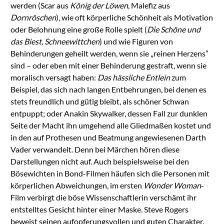
werden (Scar aus
König der Löwen
, Malefiz aus
Dornröschen
), wie oft körperliche Schönheit als Motivation
oder Belohnung eine große Rolle spielt (
Die Schöne und
das Biest, Schneewittchen
) und wie Figuren von
Behinderungen geheilt werden, wenn sie „reinen Herzens”
sind – oder eben mit einer Behinderung gestraft, wenn sie
moralisch versagt haben:
Das hässliche Entlein
zum
Beispiel, das sich nach langen Entbehrungen, bei denen es
stets freundlich und gütig bleibt, als schöner Schwan
entpuppt; oder Anakin Skywalker, dessen Fall zur dunklen
Seite der Macht ihn umgehend alle Gliedmaßen kostet und
in den auf Prothesen und Beatmung angewiesenen Darth
Vader verwandelt. Denn bei Märchen hören diese
Darstellungen nicht auf. Auch beispielsweise bei den
Bösewichten in Bond-Filmen häufen sich die Personen mit
körperlichen Abweichungen, im ersten
Wonder Woman
-
Film verbirgt die böse Wissenschaftlerin verschämt ihr
entstelltes Gesicht hinter einer Maske. Steve Rogers
beweist seinen aufopferungsvollen und guten Charakter,