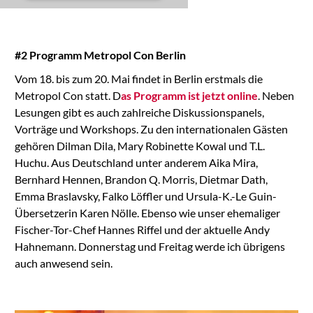
the list of technologies
used.
Powered by
#2 Programm Metropol Con Berlin
Usercentrics Consent
Management
Vom 18. bis zum 20. Mai findet in Berlin erstmals die
Platform
Metropol Con statt. D
as Programm ist jetzt online
. Neben
Lesungen gibt es auch zahlreiche Diskussionspanels,
Vorträge und Workshops. Zu den internationalen Gästen
gehören Dilman Dila, Mary Robinette Kowal und T.L.
Huchu. Aus Deutschland unter anderem Aika Mira,
Bernhard Hennen, Brandon Q. Morris, Dietmar Dath,
Emma Braslavsky, Falko Löffler und Ursula-K.-Le Guin-
Übersetzerin Karen Nölle. Ebenso wie unser ehemaliger
Fischer-Tor-Chef Hannes Riffel und der aktuelle Andy
Hahnemann. Donnerstag und Freitag werde ich übrigens
auch anwesend sein.