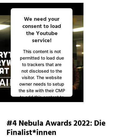
We need your
consent to load
the Youtube
service!
This content is not
permitted to load due
to trackers that are
not disclosed to the
visitor. The website
owner needs to setup
the site with their CMP
to add this content to
the list of technologies
used.
Powered by
#4 Nebula Awards 2022: Die
Usercentrics Consent
Management
Finalist*innen
Platform