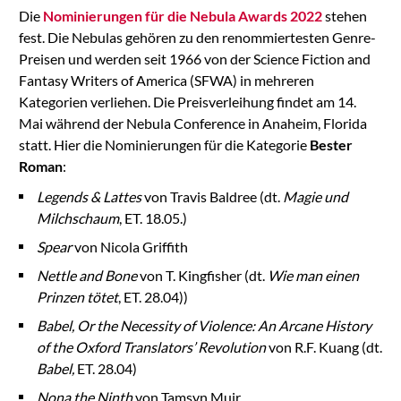
Die
Nominierungen für die Nebula Awards 2022
stehen
fest. Die Nebulas gehören zu den renommiertesten Genre-
Preisen und werden seit 1966 von der Science Fiction and
Fantasy Writers of America (SFWA) in mehreren
Kategorien verliehen. Die Preisverleihung findet am 14.
Mai während der Nebula Conference in Anaheim, Florida
statt. Hier die Nominierungen für die Kategorie
Bester
Roman
:
Legends & Lattes
von Travis Baldree (dt.
Magie und
Milchschaum
, ET. 18.05.)
Spear
von Nicola Griffith
Nettle and Bone
von T. Kingfisher (dt.
Wie man einen
Prinzen tötet
, ET. 28.04))
Babel, Or the Necessity of Violence: An Arcane History
of the Oxford Translators’ Revolution
von R.F. Kuang (dt.
Babel,
ET. 28.04)
Nona the Ninth
von Tamsyn Muir