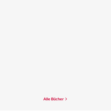
Phillip P. Peterson
Ursula K. Le Guin
Nano
Die linke Hand der
Dunkelheit
Mehr erfahren
Mehr erfahren
Alle Bücher