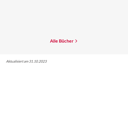
Bernhard Hennen
Mira Valentin
...
Andreas Brandhorst
Minen der Macht
Splitter der Zeit
Mehr erfahren
Mehr erfahren
Alle Bücher
Aktualisiert am 31.10.2023