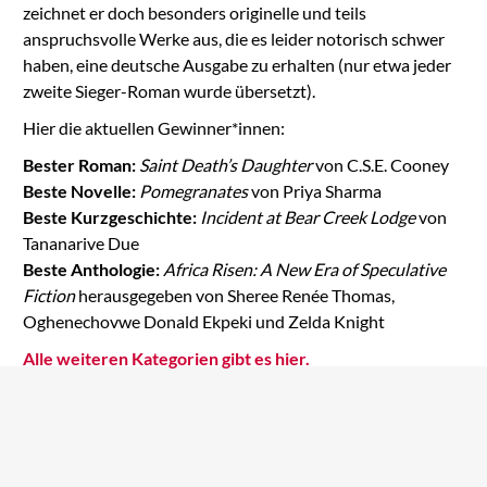
zeichnet er doch besonders originelle und teils
anspruchsvolle Werke aus, die es leider notorisch schwer
haben, eine deutsche Ausgabe zu erhalten (nur etwa jeder
zweite Sieger-Roman wurde übersetzt).
Hier die aktuellen Gewinner*innen:
Bester Roman:
Saint Death’s Daughter
von C.S.E. Cooney
Beste Novelle:
Pomegranates
von Priya Sharma
Beste Kurzgeschichte:
Incident at Bear Creek Lodge
von
Tananarive Due
Beste Anthologie:
Africa Risen: A New Era of Speculative
Fiction
herausgegeben von Sheree Renée Thomas,
Oghenechovwe Donald Ekpeki und Zelda Knight
Alle weiteren Kategorien gibt es hier.