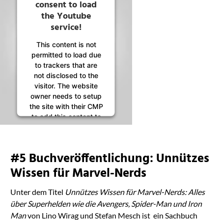
consent to load
the Youtube
service!
This content is not
permitted to load due
to trackers that are
not disclosed to the
visitor. The website
owner needs to setup
the site with their CMP
to add this content to
the list of technologies
used.
Powered by
#5 Buchveröffentlichung: Unnützes
Usercentrics Consent
Management
Wissen für Marvel-Nerds
Platform
Unter dem Titel
Unnützes Wissen für Marvel-Nerds: Alles
über Superhelden wie die Avengers, Spider-Man und Iron
Man
von Lino Wirag und Stefan Mesch ist ein Sachbuch