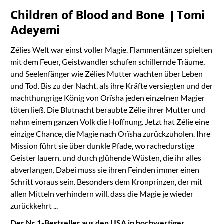
Children of Blood and Bone | Tomi
Adeyemi
Zélies Welt war einst voller Magie. Flammentänzer spielten
mit dem Feuer, Geistwandler schufen schillernde Träume,
und Seelenfänger wie Zélies Mutter wachten über Leben
und Tod. Bis zu der Nacht, als ihre Kräfte versiegten und der
machthungrige König von Orïsha jeden einzelnen Magier
töten ließ. Die Blutnacht beraubte Zélie ihrer Mutter und
nahm einem ganzen Volk die Hoffnung. Jetzt hat Zélie eine
einzige Chance, die Magie nach Orïsha zurückzuholen. Ihre
Mission führt sie über dunkle Pfade, wo rachedurstige
Geister lauern, und durch glühende Wüsten, die ihr alles
abverlangen. Dabei muss sie ihren Feinden immer einen
Schritt voraus sein. Besonders dem Kronprinzen, der mit
allen Mitteln verhindern will, dass die Magie je wieder
zurückkehrt ...
Der Nr.1-Bestseller aus den USA in hochwertiger