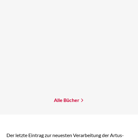
Lev Grossman
The Bright Sword
Mehr erfahren
Alle Bücher
Der letzte Eintrag zur neuesten Verarbeitung der Artus-