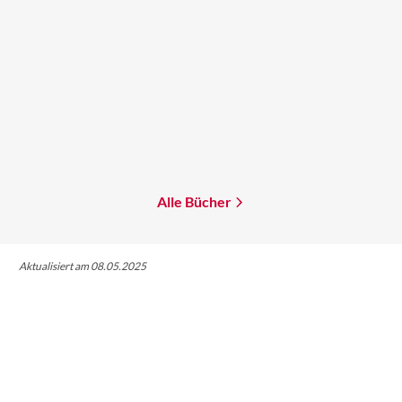
Brandon Q. Morris
Mikkel Robrahn
Mars-Genesis
Eternity Online 2
Mehr erfahren
Mehr erfahren
Alle Bücher
Aktualisiert am 08.05.2025