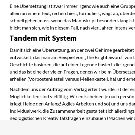
Eine Übersetzung ist zwar immer irgendwie auch eine Gruppen
allein an einem Text, recherchiert, formuliert, wägt ab, übe
schnell gehen muss, wenn das Manuskript besonders lang ist
blickt man sich, wie in diesem Fall, nach vier Jahren intensi
Tandem mit System
Damit sich eine Übersetzung, an der zwei Gehirne gearbeitet 
entwickelt, das man am Beispiel von „The Bright Sword“ vo
Geschichte basieren, die auf einer Legende basiert, die irg
und das ist eine der vielen Fragen, denen wir beim Übersetze
erhellen (Vorpostenkastell versus Meilenkastell, ha) und erhe
Nachdem uns der Auftrag vom Verlag erteilt wurde, ist der er
Möglichkeiten sind vielfältig. Wir entscheiden je nach persön
kriegt Heide den Anfang! Agiles Arbeiten und so) und uns da
Individualwerk, die Zusammenarbeit gestaltet sich allerding
neologistischen Kreativitätsfragen einzubauen (Machen wir aus