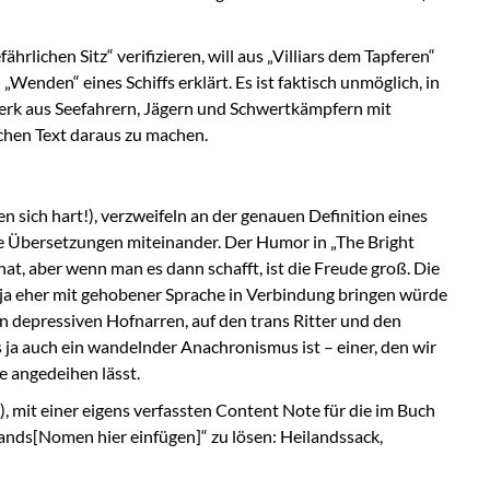
lichen Sitz“ verifizieren, will aus „Villiars dem Tapferen“
enden“ eines Schiffs erklärt. Es ist faktisch unmöglich, in
werk aus Seefahrern, Jägern und Schwertkämpfern mit
chen Text daraus zu machen.
sich hart!), verzweifeln an der genauen Definition eines
ene Übersetzungen miteinander. Der Humor in „The Bright
hat, aber wenn man es dann schafft, ist die Freude groß. Die
n ja eher mit gehobener Sprache in Verbindung bringen würde
n depressiven Hofnarren, auf den trans Ritter und den
s ja auch ein wandelnder Anachronismus ist – einer, den wir
e angedeihen lässt.
 mit einer eigens verfassten Content Note für die im Buch
ands[Nomen hier einfügen]“ zu lösen: Heilandssack,