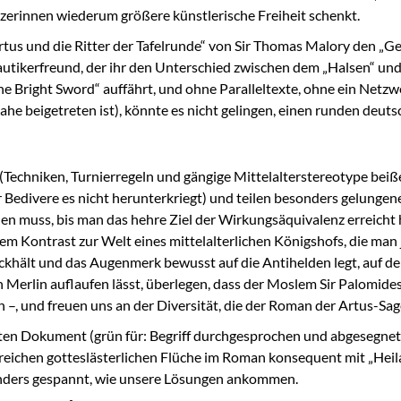
tzerinnen wiederum größere künstlerische Freiheit schenkt.
us und die Ritter der Tafelrunde“ von Sir Thomas Malory den „Gefähr
utikerfreund, der ihr den Unterschied zwischen dem „Halsen“ und „W
he Bright Sword“ auffährt, und ohne Paralleltexte, ohne ein Netz
e beigetreten ist), könnte es nicht gelingen, einen runden deuts
chniken, Turnierregeln und gängige Mittelalterstereotype beißen 
ir Bedivere es nicht herunterkriegt) und teilen besonders gelung
ilen muss, bis man das hehre Ziel der Wirkungsäquivalenz erreicht 
ndem Kontrast zur Welt eines mittelalterlichen Königshofs, die ma
khält und das Augenmerk bewusst auf die Antihelden legt, auf de
n Merlin auflaufen lässt, überlegen, dass der Moslem Sir Palomide
 –, und freuen uns an der Diversität, die der Roman der Artus-Sag
ten Dokument (grün für: Begriff durchgesprochen und abgesegnet),
reichen gotteslästerlichen Flüche im Roman konsequent mit „Heil
onders gespannt, wie unsere Lösungen ankommen.