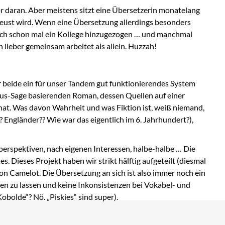
or daran. Aber meistens sitzt eine Übersetzerin monatelang
chleust wird. Wenn eine Übersetzung allerdings besonders
auch schon mal ein Kollege hinzugezogen … und manchmal
h lieber gemeinsam arbeitet als allein. Huzzah!
ir beide ein für unser Tandem gut funktionierendes System
tus-Sage basierenden Roman, dessen Quellen auf einer
hat. Was davon Wahrheit und was Fiktion ist, weiß niemand,
? Engländer?? Wie war das eigentlich im 6. Jahrhundert?),
lperspektiven, nach eigenen Interessen, halbe-halbe … Die
. Dieses Projekt haben wir strikt hälftig aufgeteilt (diesmal
on Camelot. Die Übersetzung an sich ist also immer noch ein
gen zu lassen und keine Inkonsistenzen bei Vokabel- und
obolde“? Nö. „Piskies“ sind super).