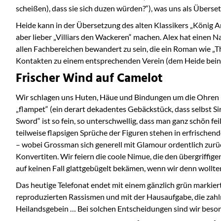
scheißen), dass sie sich duzen würden?“), was uns als Überse
Heide kann in der Übersetzung des alten Klassikers „König Art
aber lieber „Villiars den Wackeren“ machen. Alex hat einen Na
allen Fachbereichen bewandert zu sein, die ein Roman wie „T
Kontakten zu einem entsprechenden Verein (dem Heide beinah
Frischer Wind auf Camelot
Wir schlagen uns Huten, Häue und Bindungen um die Ohren (Te
„flampet“ (ein derart dekadentes Gebäckstück, dass selbst S
Sword“ ist so fein, so unterschwellig, dass man ganz schön fe
teilweise flapsigen Sprüche der Figuren stehen in erfrische
– wobei Grossman sich generell mit Glamour ordentlich zurüc
Konvertiten. Wir feiern die coole Nimue, die den übergriffige
auf keinen Fall glattgebügelt bekämen, wenn wir denn wollten
Das heutige Telefonat endet mit einem gänzlich grün markier
reproduzierten Rassismen und mit der Hausaufgabe, die zahl
Heilandsgebein … Bei solchen Entscheidungen sind wir bes