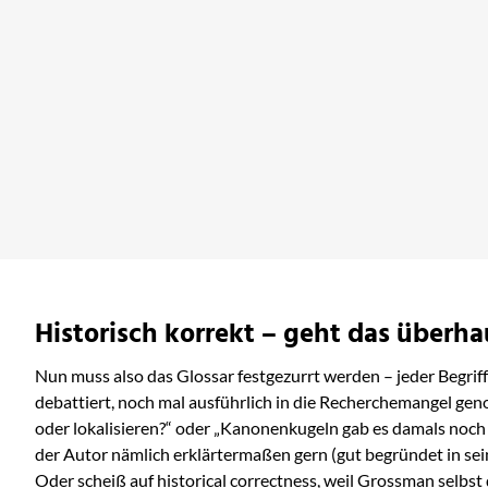
Lev Grossman
The Bright Sword
Mehr erfahren
Historisch korrekt – geht das überh
Nun muss also das Glossar festgezurrt werden – jeder Begrif
debattiert, noch mal ausführlich in die Recherchemangel g
oder lokalisieren?“ oder „Kanonenkugeln gab es damals noch 
der Autor nämlich erklärtermaßen gern (gut begründet in se
Oder scheiß auf historical correctness, weil Grossman selbst