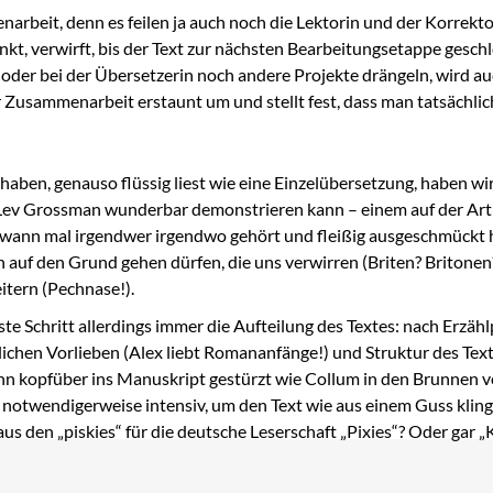
arbeit, denn es feilen ja auch noch die Lektorin und der Korrekt
rdenkt, verwirft, bis der Text zur nächsten Bearbeitungsetappe ges
 oder bei der Übersetzerin noch andere Projekte drängeln, wird 
ver Zusammenarbeit erstaunt um und stellt fest, dass man tatsächlic
haben, genauso flüssig liest wie eine Einzelübersetzung, haben w
n Lev Grossman wunderbar demonstrieren kann – einem auf der Ar
endwann mal irgendwer irgendwo gehört und fleißig ausgeschmückt 
n auf den Grund gehen dürfen, die uns verwirren (Briten? Britonen
itern (Pechnase!).
ste Schritt allerdings immer die Aufteilung des Textes: nach Erzäh
lichen Vorlieben (Alex liebt Romananfänge!) und Struktur des Textes
nn kopfüber ins Manuskript gestürzt wie Collum in den Brunnen v
s notwendigerweise intensiv, um den Text wie aus einem Guss klin
 den „piskies“ für die deutsche Leserschaft „Pixies“? Oder gar „K