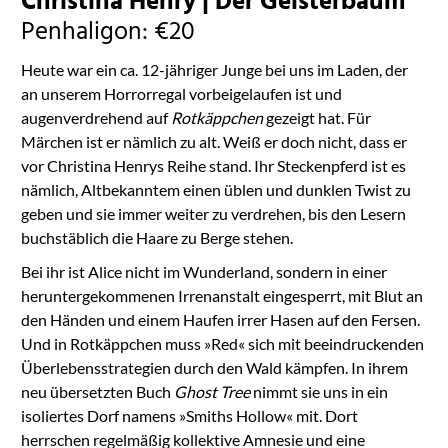
Christina Henry | Der Geisterbaum
Penhaligon: €20
Heute war ein ca. 12-jähriger Junge bei uns im Laden, der
an unserem Horrorregal vorbeigelaufen ist und
augenverdrehend auf
Rotkäppchen
gezeigt hat. Für
Märchen ist er nämlich zu alt. Weiß er doch nicht, dass er
vor Christina Henrys Reihe stand. Ihr Steckenpferd ist es
nämlich, Altbekanntem einen üblen und dunklen Twist zu
geben und sie immer weiter zu verdrehen, bis den Lesern
buchstäblich die Haare zu Berge stehen.
Bei ihr ist Alice nicht im Wunderland, sondern in einer
heruntergekommenen Irrenanstalt eingesperrt, mit Blut an
den Händen und einem Haufen irrer Hasen auf den Fersen.
Und in Rotkäppchen muss »Red« sich mit beeindruckenden
Überlebensstrategien durch den Wald kämpfen. In ihrem
neu übersetzten Buch
Ghost Tree
nimmt sie uns in ein
isoliertes Dorf namens »Smiths Hollow« mit. Dort
herrschen regelmäßig kollektive Amnesie und eine