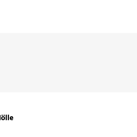
 die diese faszinierende Autorin endlich
ölle