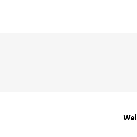
Der Sammelband ist ein Muss für jeden Ursula K. 
entdecken möchten.
Irène Bluche,
rbb radio 3, 29. Oktober 2025
Wei