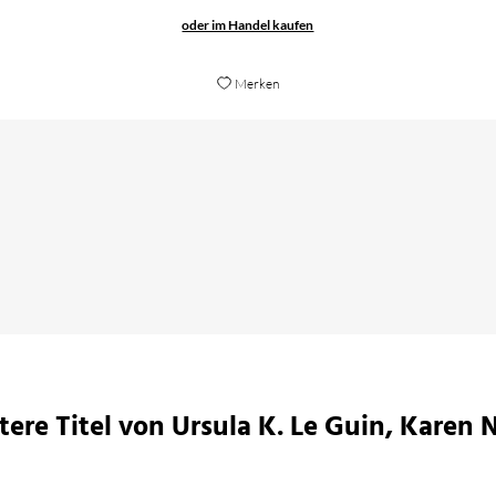
oder im Handel kaufen
Merken
Le Guin-Fan und eine ganz klare Empfehlung für alle,
tere Titel von Ursula K. Le Guin, Karen N