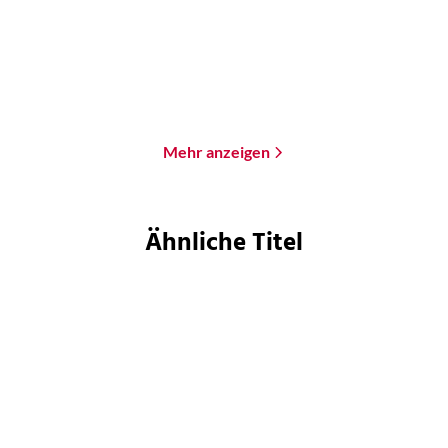
Paperback
Paperback
18,00
€
*
18,00
€
*
Merken
Merken
Mehr anzeigen
Ähnliche Titel