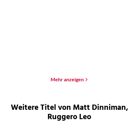
Matt Dinniman
Matt Dinniman
The Dungeon Anarchist's
The Gate of the Feral
Cookbook
Gods
Paperback
Paperback
18,00
€
*
20,00
€
*
Merken
Merken
Mehr anzeigen
Weitere Titel von Matt Dinniman,
Ruggero Leo