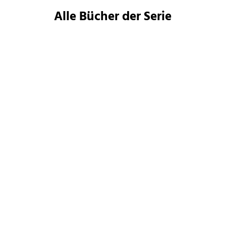
Alle Bücher der Serie
BESTSELLER
BESTSELLER
Matt Dinniman
Matt Dinniman
Dungeon Crawler Carl
Carl's Doomsday Scenario