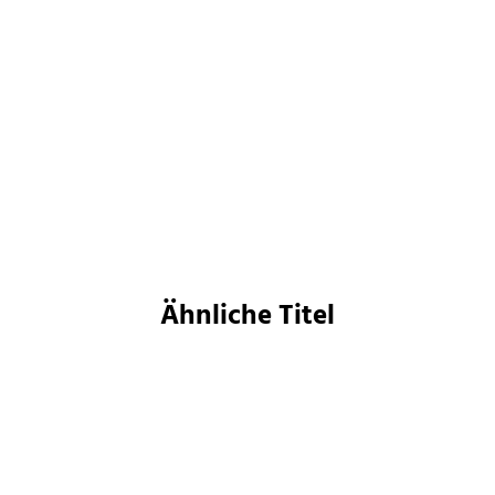
Mark Lawrence
Mark Lawrence
Schattenkämpfer
Klingentänzer
Taschenbuch
Taschenbuch
15,00
€
*
17,00
€
*
Merken
Merken
Ähnliche Titel