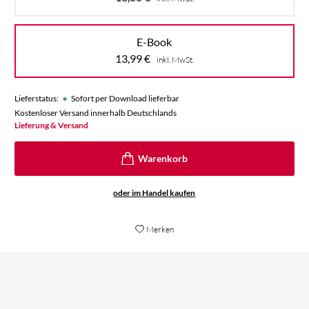
E-Book
13,99
€
inkl. MwSt.
•
Lieferstatus:
Sofort per Download lieferbar
Kostenloser Versand innerhalb Deutschlands
Lieferung & Versand
oder im Handel kaufen
Merken
Das Buch ist spannend, actiongeladen und
macht neugierig auf den 2. Band.