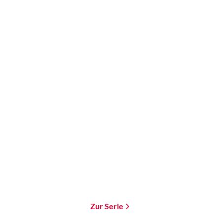
Mark Lawrence
Schattenkämpfer
Taschenbuch
15,00
€
*
Merken
Zur Serie