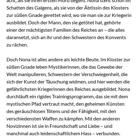
acht, als sie ihren ersten Mord begeht. Nona steht schon im
Schatten des Galgens, als sie von der Äbtissin des Klosters
zur süßen Gnade gerettet wird, wo sie man sie zur Kriegerin
ausbildet. Doch der Mann, den sie getötet hat, gehörte
einer der mächtigsten Familien des Reiches an – die alles
daransetzt, sich an ihr und den Schwestern des Konvents
zu rächen.
Doch Nona ist alles andere aIs leichte Beute. Im Kloster zur
süßen Gnade leben Mystikerinnen, die das Gewebe der
Welt manipulieren, Schwestern der Verschwiegenheit, die
sich der Kunst der Täuschung widmen, und hier werden die
gefährlichsten Kriegerinnen des Reiches ausgebildet. Nona
durchläuft ein rigides Trainingsprogramm, das sie mit dem
mystischen Pfad vertraut macht, den geheimen Künsten
des geräuschlosen Tötens und der Fähigkeit, mit den
verschiedensten Waffen zu kämpfen. Mit den anderen
Novizinnen ist sie in Freundschaft und Liebe – und
manchmal auch leidenschaftlichem Hass – verbunden.