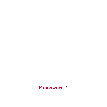
Lev Grossman
Bernhard Hennen
Mira Valentin
...
The Bright Sword
Minen der Macht
Gebundene Ausgabe
Paperback
32,00
€
*
18,00
€
*
Merken
Merken
Mehr anzeigen