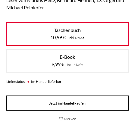
Leser von Markus Heitz, Bernhard Hennen, T.S. Orgel und
Michael Peinkofer.
Taschenbuch
10,99
€
inkl. MwSt.
E-Book
9,99
€
inkl. MwSt.
•
Lieferstatus:
Im Handel lieferbar
Jetzt im Handel kaufen
Merken