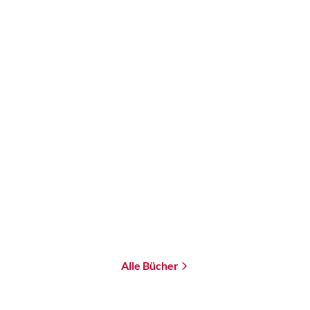
Bernd Frenz
Der Groll der Zwerge
Taschenbuch
16,00
€
*
Merken
Alle Bücher