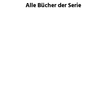
Alle Bücher der Serie
Bernd Frenz
Bernd Frenz
Der Groll der Zwerge
Die Macht der Elfen