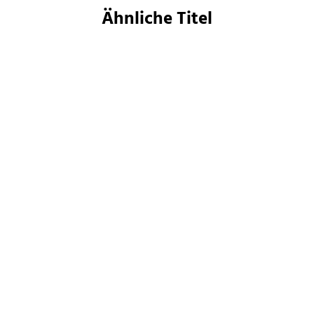
Ähnliche Titel
Mikkel Robrahn
Paolo Bacigalupi
Eternity Online 3
Navola