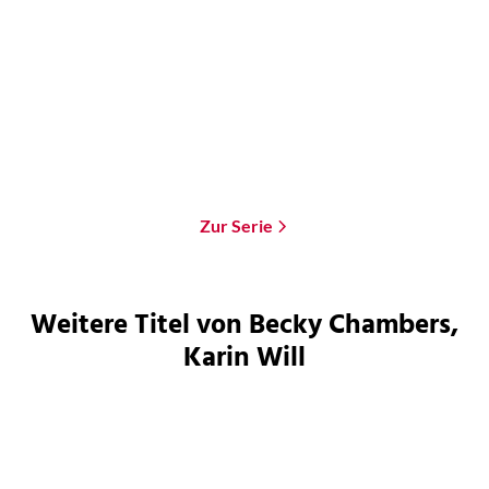
Unter uns die Nacht
Die Galaxie und das Licht
darin
Taschenbuch
Taschenbuch
14,00
€
*
13,00
€
*
Merken
Merken
Zur Serie
Weitere Titel von Becky Chambers,
Karin Will