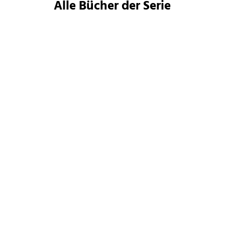
Alle Bücher der Serie
Becky Chambers
Becky Chambers
Der lange Weg zu einem
Zwischen zwei Sternen
kleinen zorn ...
Taschenbuch
Taschenbuch