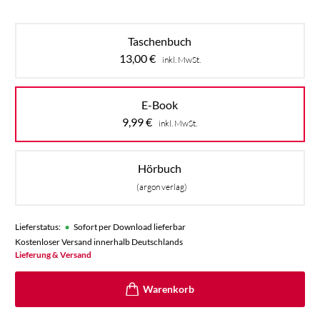
Taschenbuch
13,00
€
inkl. MwSt.
E-Book
9,99
€
inkl. MwSt.
Hörbuch
(argon verlag)
•
Lieferstatus:
Sofort per Download lieferbar
Kostenloser Versand innerhalb Deutschlands
Lieferung & Versand