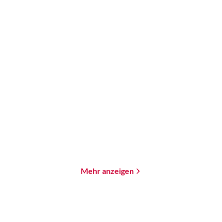
Brandon Q. Morris
Andreas Brandhorst
Tachyon
Splitter der Zeit
Paperback
Paperback
18,00
€
*
18,00
€
*
Merken
Merken
Mehr anzeigen