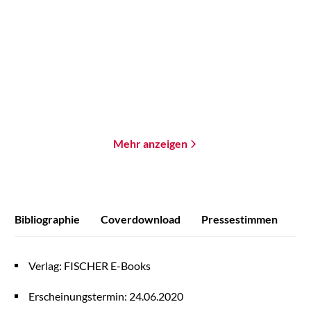
The Bright Sword
Minen der Macht
Gebundene Ausgabe
Paperback
32,00
€
*
18,00
€
*
Merken
Merken
Mehr anzeigen
Bibliographie
Coverdownload
Pressestimmen
Verlag: FISCHER E-Books
Erscheinungstermin: 24.06.2020